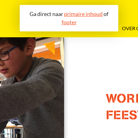
Ga direct naar
primaire inhoud
of
footer
OVER 
WOR
FEE