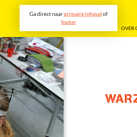
Ga direct naar
primaire inhoud
of
footer
OVER 
WAR