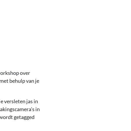
workshop over
met behulp van je
 versleten jas in
wakingscamera's in
r wordt getagged