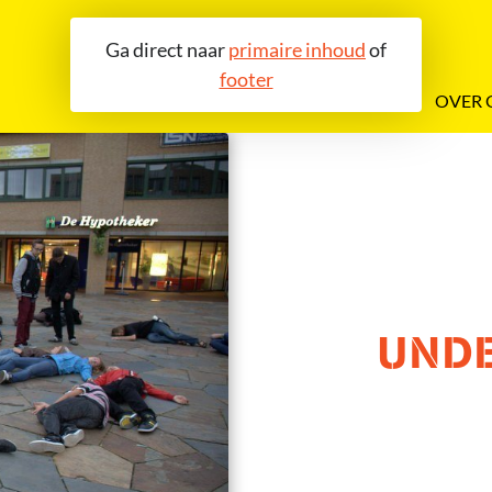
Ga direct naar
primaire inhoud
of
footer
OVER 
UND