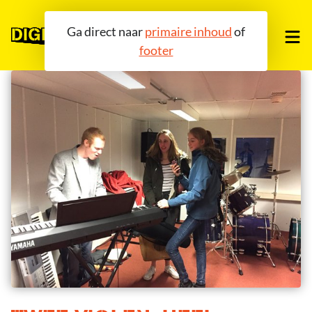
Ga direct naar
primaire inhoud
of
footer
OVER ONS
TOOLS
COMMUNITY
AGENDA
BLOG