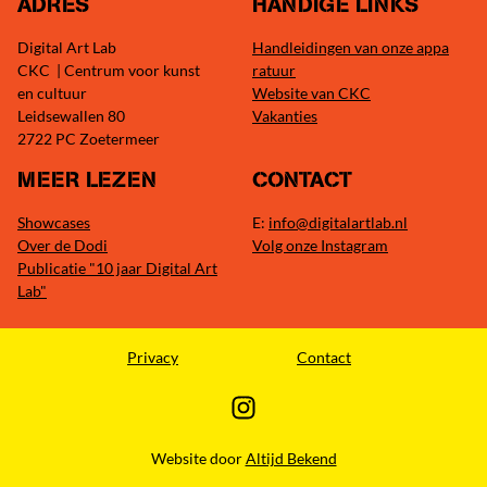
ADRES
HANDIGE LINKS
Digital Art Lab
Handleidingen van onze appa
CKC | Centrum voor kunst
ratuur
en cultuur
Website van CKC
Leidsewallen 80
Vakanties
2722 PC Zoetermeer
MEER LEZEN
CONTACT
Showcases
E:
info@digitalartlab.nl
Over de Dodi
Volg onze Instagram
Publicatie "10 jaar Digital Art
Lab"
Privacy
Contact
Website door
Altijd Bekend