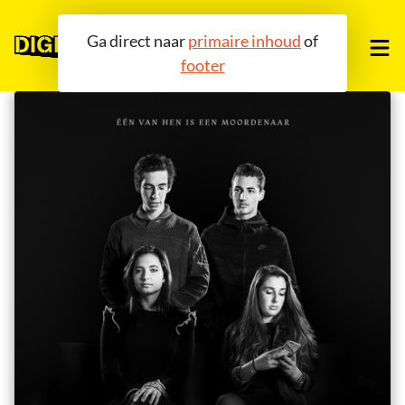
Ga direct naar
primaire inhoud
of
footer
OVER ONS
TOOLS
COMMUNITY
AGENDA
BLOG