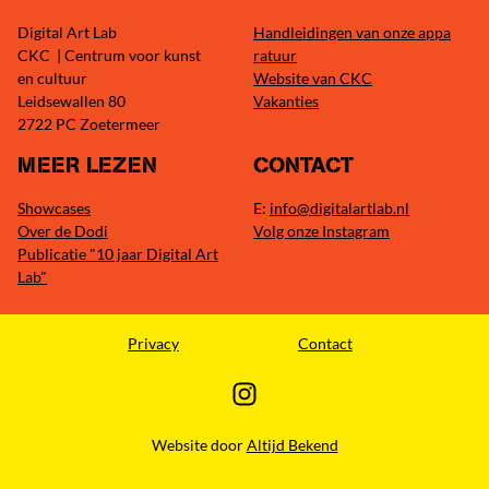
Digital Art Lab
Handleidingen van onze appa
CKC | Centrum voor kunst
ratuur
en cultuur
Website van CKC
Leidsewallen 80
Vakanties
2722 PC Zoetermeer
MEER LEZEN
CONTACT
Showcases
E:
info@digitalartlab.nl
Over de Dodi
Volg onze Instagram
Publicatie "10 jaar Digital Art
Lab"
Privacy
Contact
Website door
Altijd Bekend