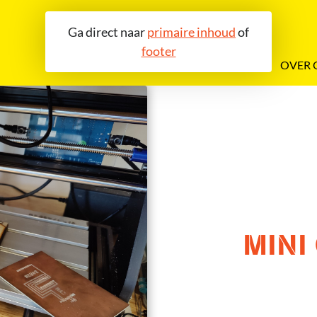
Ga direct naar
primaire inhoud
of
footer
OVER 
MINI