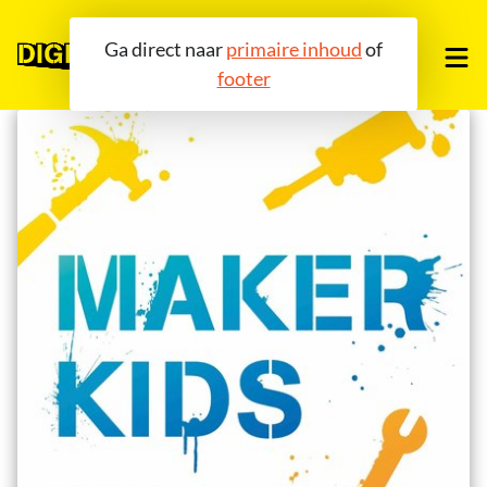
Ga direct naar
primaire inhoud
of
footer
OVER ONS
TOOLS
COMMUNITY
AGENDA
BLOG