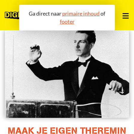
Ga direct naar
primaire inhoud
of
footer
OVER ONS
TOOLS
COMMUNITY
AGENDA
BLOG
MAAK JE EIGEN THEREMIN