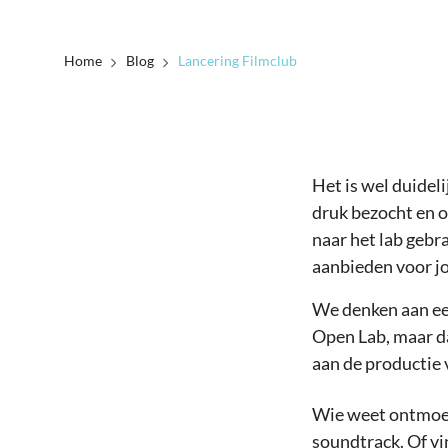
Home
Blog
Lancering Filmclub
Het is wel duidel
druk bezocht en o
naar het lab gebr
aanbieden voor j
We denken aan een
Open Lab, maar dan
aan de productie 
Wie weet ontmoet 
soundtrack. Of vi