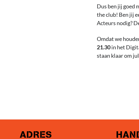
Dus ben jij goed 
the club! Ben jij
Acteurs nodig? De
Omdat we houden 
21.30
in het Digi
staan klaar om ju
ADRES
HAND