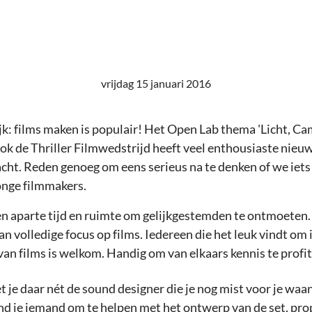
vrijdag 15 januari 2016
ijk: films maken is populair! Het Open Lab thema 'Licht, Ca
ok de Thriller Filmwedstrijd heeft veel enthousiaste nieu
acht. Reden genoeg om eens serieus na te denken of we iets
onge filmmakers.
 aparte tijd en ruimte om gelijkgestemden te ontmoeten. 
 volledige focus op films. Iedereen die het leuk vindt om i
van films is welkom. Handig om van elkaars kennis te profi
je daar nét de sound designer die je nog mist voor je waa
nd je iemand om te helpen met het ontwerp van de set, pr