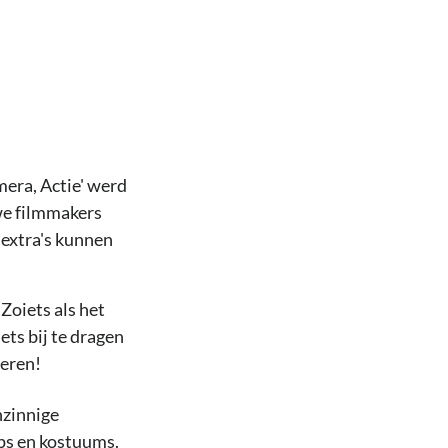
mera, Actie' werd
we filmmakers
 extra's kunnen
Zoiets als het
ets bij te dragen
teren!
nzinnige
ops en kostuums.