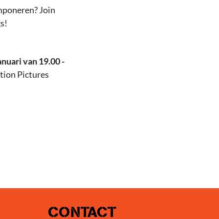
omponeren? Join
s!
nuari van 19.00 -
tion Pictures
CONTACT