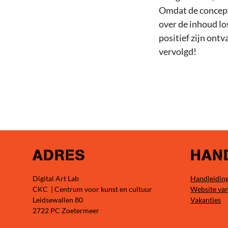
Omdat de concept
over de inhoud lo
positief zijn ont
vervolgd!
ADRES
HAND
Digital Art Lab
Handleiding
CKC | Centrum voor kunst en cultuur
Website va
Leidsewallen 80
Vakanties
2722 PC Zoetermeer