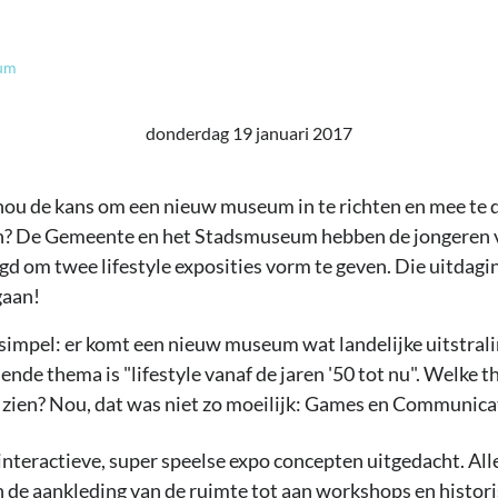
eum
donderdag 19 januari 2017
 nou de kans om een nieuw museum in te richten en mee te 
n? De Gemeente en het Stadsmuseum hebben de jongeren v
gd om twee lifestyle exposities vorm te geven. Die uitdagin
gaan!
impel: er komt een nieuw museum wat landelijke uitstrali
ende thema is "lifestyle vanaf de jaren '50 tot nu". Welke 
en zien? Nou, dat was niet zo moeilijk: Games en Communica
teractieve, super speelse expo concepten uitgedacht. Alle
de aankleding van de ruimte tot aan workshops en histori