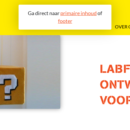
Ga direct naar
primaire inhoud
of
footer
OVER 
LAB
ONT
VOO