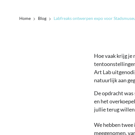
Home
Blog
Labfreaks ontwerpen expo voor Stadsmus
Hoe vaak krijg je
tentoonstellinge
Art Lab uitgenodi
natuurlijk aan ge
De opdracht was s
en het overkoepel
jullie terug will
We hebben twee in
meegenomen, van 