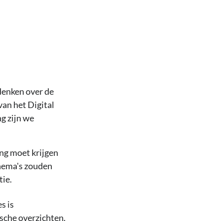
denken over de
an het Digital
g zijn we
ng moet krijgen
thema's zouden
tie.
s is
sche overzichten.