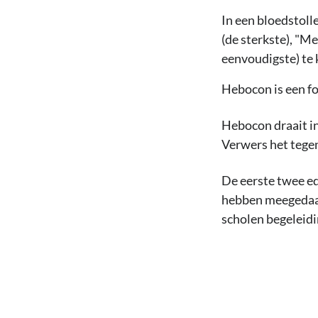
In een bloedstoll
(de sterkste), "M
eenvoudigste) te
Hebocon is een fo
Hebocon draait in
Verwers het tegen 
De eerste twee ed
hebben meegedaan 
scholen begeleidi