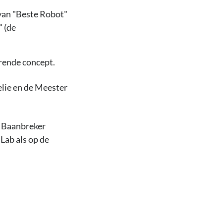
 van "Beste Robot"
" (de
rende concept.
elie en de Meester
e Baanbreker
Lab als op de