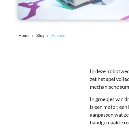
Home
Blog
Hebocon
In deze 'robotwed
zet het spel volle
mechanische sum
In groepjes van d
is een motor, een
aanpassen wat ze
handgemaakte rob