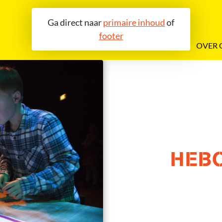
Ga direct naar
primaire inhoud
of
footer
OVER 
HEB