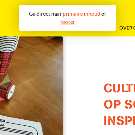
Ga direct naar
primaire inhoud
of
footer
OVER 
CULT
OP 
INSP