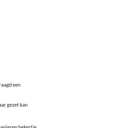
raagd een
aar gezet kan
 papieren bekertje