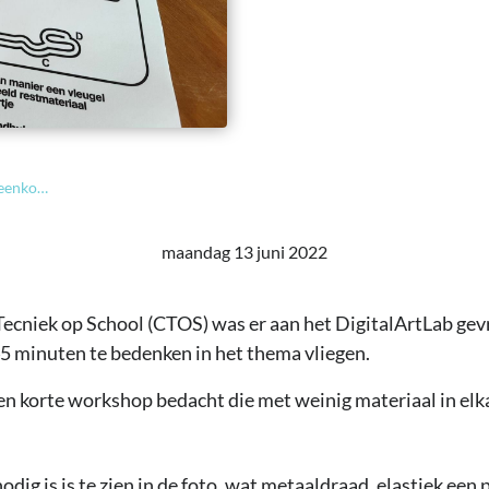
Cultuur en Techniek op School inspiratiebijeenkomst
maandag 13 juni 2022
ecniek op School (CTOS) was er aan het DigitalArtLab gev
5 minuten te bedenken in het thema vliegen.
en korte workshop bedacht die met weinig materiaal in elk
nodig is is te zien in de foto, wat metaaldraad, elastiek een