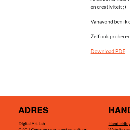
en creativiteit ;)
Vanavond ben ik e
Zelf ook proberen
Download PDF
ADRES
HAND
Digital Art Lab
Handleiding
CKC | Centrum voor kunst en cultuur
Website va