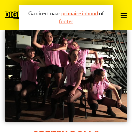
Ga direct naar
primaire inhoud
of
footer
OVER ONS
TOOLS
COMMUNITY
AGENDA
BLOG