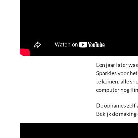
Een jaar later was
Sparkles voor het
te komen: alle s
computer nog flin
De opnames zelf w
Bekijk de making o