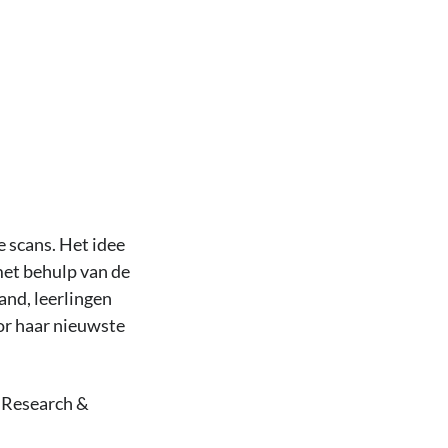
 scans. Het idee
(met behulp van de
and, leerlingen
or haar nieuwste
c Research &