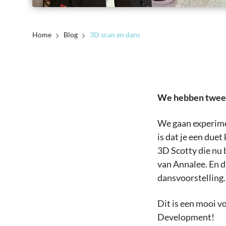
Home
Blog
3D scan en dans
We hebben twee 
We gaan experimen
is dat je een due
3D Scotty die nu 
van Annalee. En 
dansvoorstelling.
Dit is een mooi v
Development!