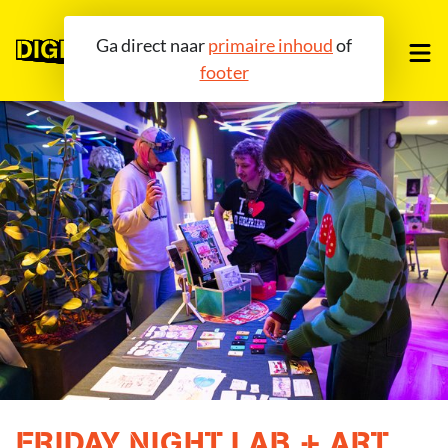
Ga direct naar
primaire inhoud
of
footer
OVER ONS
TOOLS
COMMUNITY
AGENDA
BLOG
FRIDAY NIGHT LAB + ART